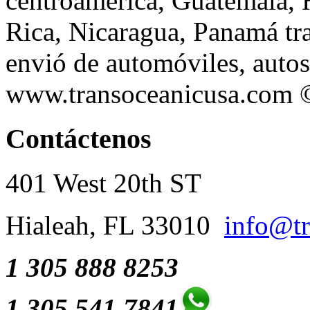
centroamerica, Guatemala, 
Rica, Nicaragua, Panamá tr
envió de automóviles, autos
www.transoceanicusa.com
Contáctenos
401 West 20th ST
Hialeah, FL 33010
info@tr
1 305 888 8253
1 305 541 7841